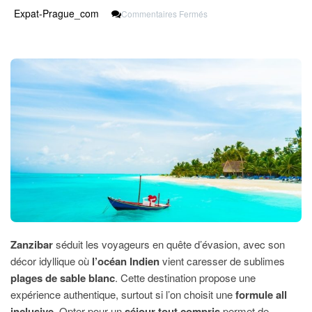
Sur
Expat-Prague_com
Commentaires Fermés
Découvrir
Zanzibar
En
Formule
All
Inclusive
Entre
Plages
Et
Culture
Swahilie
Zanzibar
séduit les voyageurs en quête d’évasion, avec son
décor idyllique où
l’océan Indien
vient caresser de sublimes
plages de sable blanc
. Cette destination propose une
expérience authentique, surtout si l’on choisit une
formule all
inclusive
. Opter pour un
séjour tout compris
permet de