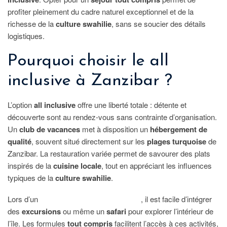
profiter pleinement du cadre naturel exceptionnel et de la
richesse de la
culture swahilie
, sans se soucier des détails
logistiques.
Pourquoi choisir le all
inclusive à Zanzibar ?
L’option
all inclusive
offre une liberté totale : détente et
découverte sont au rendez-vous sans contrainte d’organisation.
Un
club de vacances
met à disposition un
hébergement de
qualité
, souvent situé directement sur les
plages turquoise
de
Zanzibar. La restauration variée permet de savourer des plats
inspirés de la
cuisine locale
, tout en appréciant les influences
typiques de la
culture swahilie
.
Lors d’un
voyage sur mesure à Zanzibar
, il est facile d’intégrer
des
excursions
ou même un
safari
pour explorer l’intérieur de
l’île. Les formules
tout compris
facilitent l’accès à ces activités,