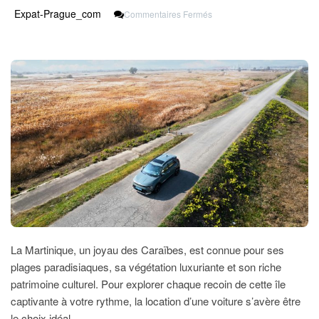
Sur
Expat-Prague_com
Commentaires Fermés
Louer
Une
Voiture
En
Martinique
:
Votre
Clé
Pour
L’aventure
La Martinique, un joyau des Caraïbes, est connue pour ses
plages paradisiaques, sa végétation luxuriante et son riche
patrimoine culturel. Pour explorer chaque recoin de cette île
captivante à votre rythme, la location d’une voiture s’avère être
le choix idéal.