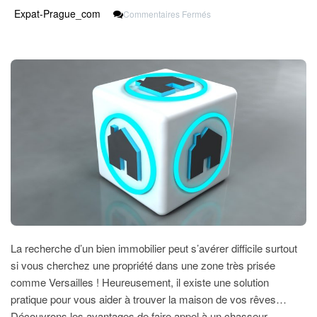
Sur
Expat-Prague_com
Commentaires Fermés
Contractez
Un
Chasseur
Immobilier
Pour
Trouver
Un
Bien
À
Versailles…
La recherche d’un bien immobilier peut s’avérer difficile surtout
si vous cherchez une propriété dans une zone très prisée
comme Versailles ! Heureusement, il existe une solution
pratique pour vous aider à trouver la maison de vos rêves…
Découvrons les avantages de faire appel à un chasseur