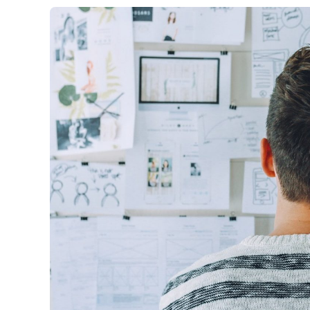
Son
Type
D’ennéagramm
?